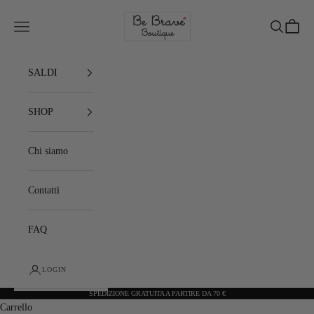
Vai al contenuto
Be Brave Boutique
Menù
Cerca
Carrell
SALDI
SHOP
Chi siamo
Contatti
FAQ
LOGIN
SPEDIZIONE GRATUITA A PARTIRE DA 70 €
Carrello