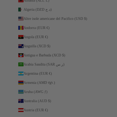
Albania (ALL L)
Algeria (DZD د.ج)
Altre isole americane del Pacifico (USD $)
Andorra (EUR €)
Angola (EUR €)
Anguilla (XCD $)
Antigua e Barbuda (XCD $)
Arabia Saudita (SAR ر.س)
Argentina (EUR €)
Armenia (AMD դր.)
Aruba (AWG ƒ)
Australia (AUD $)
Austria (EUR €)