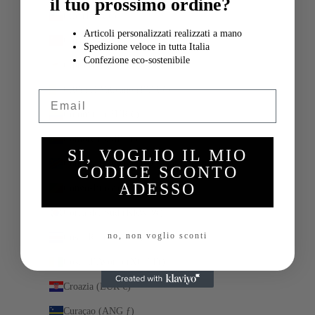
il tuo prossimo ordine?
Cile (EUR €)
Articoli personalizzati realizzati a mano
Cina (CNY ¥)
Spedizione veloce in tutta Italia
Confezione eco-sostenibile
Cipro (EUR €)
Città del Vaticano (EUR €)
Email
Colombia (EUR €)
Comore (KMF Fr)
SI, VOGLIO IL MIO
Congo - Kinshasa (CDF Fr)
CODICE SCONTO
ADESSO
Congo-Brazzaville (XAF CFA)
Corea del Sud (KRW ₩)
no, non voglio sconti
Costa Rica (CRC ₡)
Costa d’Avorio (XOF Fr)
Croazia (EUR €)
Curaçao (ANG ƒ)