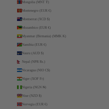
Mongolia (MNT ₮)
Montenegro (EUR €)
Montserrat (XCD $)
Mozambico (EUR €)
Myanmar (Birmania) (MMK K)
Namibia (EUR €)
Nauru (AUD $)
Nepal (NPR Rs.)
Nicaragua (NIO C$)
Niger (XOF Fr)
Nigeria (NGN ₦)
Niue (NZD $)
Norvegia (EUR €)