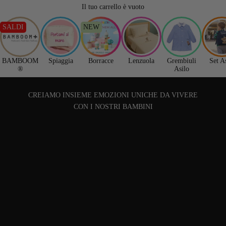
Il tuo carrello è vuoto
SALDI
NEW
BAMBOOM
Spiaggia
Borracce
Lenzuola
Grembiuli
Set A
®
Asilo
CREIAMO INSIEME EMOZIONI UNICHE DA VIVERE
CON I NOSTRI BAMBINI