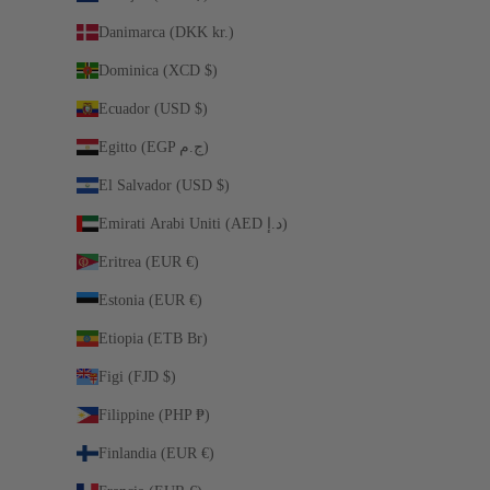
Danimarca (DKK kr.)
Dominica (XCD $)
Ecuador (USD $)
Egitto (EGP ج.م)
El Salvador (USD $)
Emirati Arabi Uniti (AED د.إ)
Eritrea (EUR €)
Estonia (EUR €)
Etiopia (ETB Br)
Figi (FJD $)
Filippine (PHP ₱)
Finlandia (EUR €)