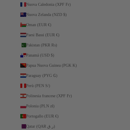
Nuova Caledonia (XPF Fr)
Nuova Zelanda (NZD $)
Oman (EUR €)
Paesi Bassi (EUR €)
Pakistan (PKR ₨)
Panamá (USD $)
Papua Nuova Guinea (PGK K)
Paraguay (PYG ₲)
Perù (PEN S/)
Polinesia francese (XPF Fr)
Polonia (PLN zł)
Portogallo (EUR €)
Qatar (QAR ر.ق)