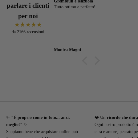
alità e la stampa fatta
Grembiuli e lenzuola
V
parlare i clienti
Tutto ottimo e perfetto!
V
lità e la stampa fatta
per noi
da 2166 recensioni
Monica Magni
R
✨
"È proprio come in foto... anzi,
❤️
Un ricordo che dur
meglio!"
✨
Ogni nostro prodotto è r
Sappiamo bene che acquistare online può
cura e amore, pensato pe