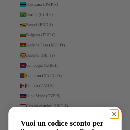
Botswana (BWP P)
Brasile (EUR €)
Brunei (BND $)
Bulgaria (EUR €)
Burkina Faso (XOF Fr)
Burundi (BIF Fr)
Cambogia (KHR ៛)
Camerun (XAF CFA)
Canada (CAD $)
Capo Verde (CVE $)
Caraibi olandesi (USD $)
Cechia (CZK Kč)
Vuoi un codice sconto per
Ciad (XAF CFA)