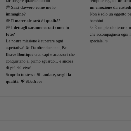
far sorgere qualche dubbio:
semplice regalo:
un simb
💭
Sarà davvero come me lo
un'emozione da custodi
immagino?
Non è solo un oggetto per
💭
Il materiale sarà di qualità?
bambini…
💭
I dettagli saranno curati come in
✨ È un piccolo tesoro, u
foto?
che accompagnerà ogni
La nostra missione è superare ogni
speciale. ✨
aspettativa! 💫 Da oltre due anni,
Be
Brave Boutique
crea capi e accessori che
conquistano al primo sguardo... e ancora
di più dal vivo!
Scoprilo tu stessa.
Sii audace, scegli la
qualità.
💖 #BeBrave