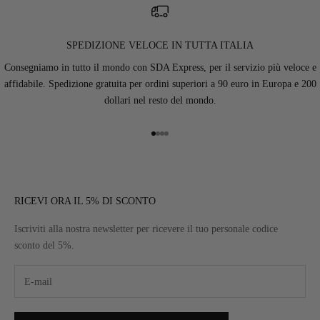
SPEDIZIONE VELOCE IN TUTTA ITALIA
Consegniamo in tutto il mondo con SDA Express, per il servizio più veloce e
affidabile. Spedizione gratuita per ordini superiori a 90 euro in Europa e 200
dollari nel resto del mondo.
Vai all'articolo 1
Vai all'articolo 2
Vai all'articolo 3
Vai all'articolo 4
RICEVI ORA IL 5% DI SCONTO
Iscriviti alla nostra newsletter per ricevere il tuo personale codice
sconto del 5%.