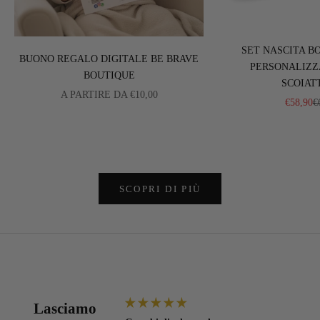
SET NASCITA B
BUONO REGALO DIGITALE BE BRAVE
PERSONALIZZ
BOUTIQUE
SCOIAT
PREZZO SCONTATO
A PARTIRE DA €10,00
PREZZ
P
€58,90
€
SCOPRI DI PIÙ
Lasciamo