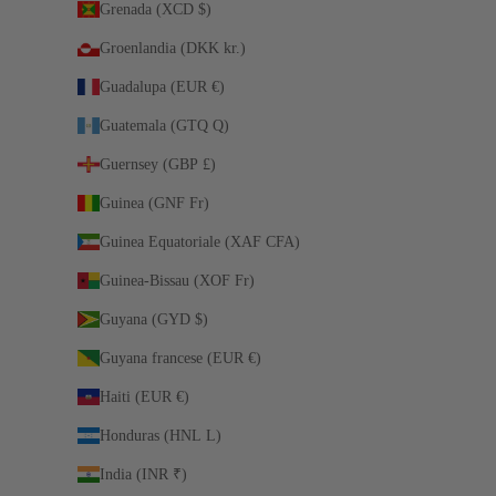
Grenada (XCD $)
Groenlandia (DKK kr.)
Guadalupa (EUR €)
Guatemala (GTQ Q)
Guernsey (GBP £)
Guinea (GNF Fr)
Guinea Equatoriale (XAF CFA)
Guinea-Bissau (XOF Fr)
Guyana (GYD $)
Guyana francese (EUR €)
Haiti (EUR €)
Honduras (HNL L)
India (INR ₹)