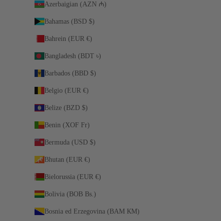
Azerbaigian (AZN ₼)
Bahamas (BSD $)
Bahrein (EUR €)
Bangladesh (BDT ৳)
Barbados (BBD $)
Belgio (EUR €)
Belize (BZD $)
Benin (XOF Fr)
Bermuda (USD $)
Bhutan (EUR €)
Bielorussia (EUR €)
Bolivia (BOB Bs.)
Bosnia ed Erzegovina (BAM КМ)