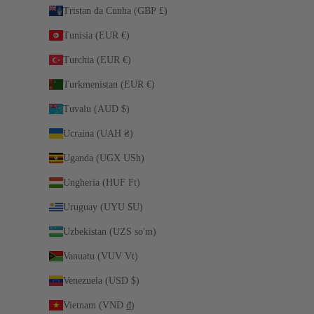
Tristan da Cunha (GBP £)
Tunisia (EUR €)
Turchia (EUR €)
Turkmenistan (EUR €)
Tuvalu (AUD $)
Ucraina (UAH ₴)
Uganda (UGX USh)
Ungheria (HUF Ft)
Uruguay (UYU $U)
Uzbekistan (UZS so'm)
Vanuatu (VUV Vt)
Venezuela (USD $)
Vietnam (VND ₫)