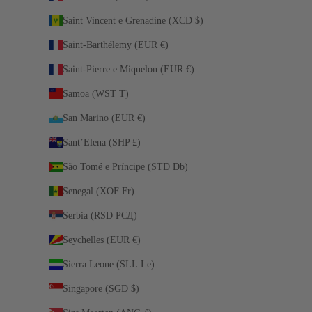
Saint Vincent e Grenadine (XCD $)
Saint-Barthélemy (EUR €)
Saint-Pierre e Miquelon (EUR €)
Samoa (WST T)
San Marino (EUR €)
Sant’Elena (SHP £)
São Tomé e Príncipe (STD Db)
Senegal (XOF Fr)
Serbia (RSD РСД)
Seychelles (EUR €)
Sierra Leone (SLL Le)
Singapore (SGD $)