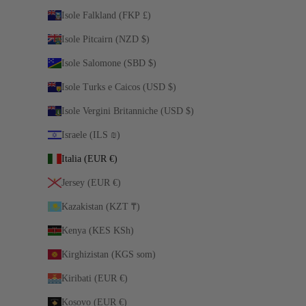
Isole Falkland (FKP £)
Isole Pitcairn (NZD $)
Isole Salomone (SBD $)
Isole Turks e Caicos (USD $)
Isole Vergini Britanniche (USD $)
Israele (ILS ₪)
Italia (EUR €)
Jersey (EUR €)
Kazakistan (KZT ₸)
Kenya (KES KSh)
Kirghizistan (KGS som)
Kiribati (EUR €)
Kosovo (EUR €)