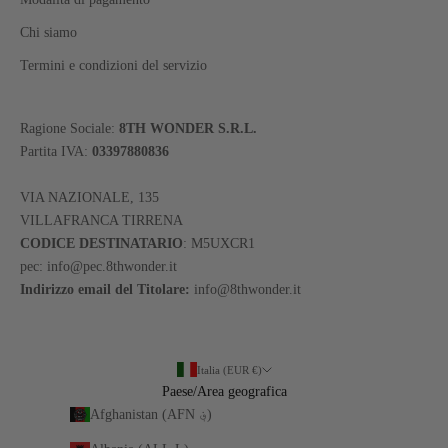
Chi siamo
Termini e condizioni del servizio
Ragione Sociale:
8TH WONDER S.R.L.
Partita IVA:
03397880836
VIA NAZIONALE, 135
VILLAFRANCA TIRRENA
CODICE DESTINATARIO
: M5UXCR1
pec: info@pec.8thwonder.it
Indirizzo email del Titolare:
info@8thwonder.it
Italia (EUR €)
Paese/Area geografica
Afghanistan (AFN ؋)