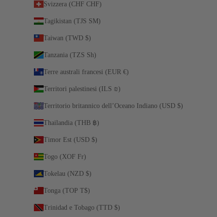
Svizzera (CHF CHF)
Tagikistan (TJS ЅМ)
Taiwan (TWD $)
Tanzania (TZS Sh)
Terre australi francesi (EUR €)
Territori palestinesi (ILS ₪)
Territorio britannico dell’Oceano Indiano (USD $)
Thailandia (THB ฿)
Timor Est (USD $)
Togo (XOF Fr)
Tokelau (NZD $)
Tonga (TOP T$)
Trinidad e Tobago (TTD $)