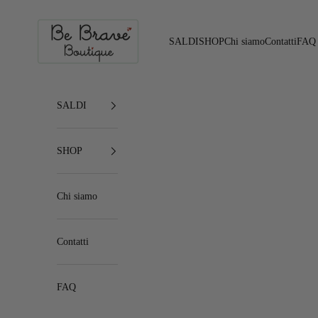
Vai al contenuto
Be Brave Boutique
SALDI
SHOP
Chi siamo
Contatti
FAQ
SALDI
SHOP
Chi siamo
Contatti
FAQ