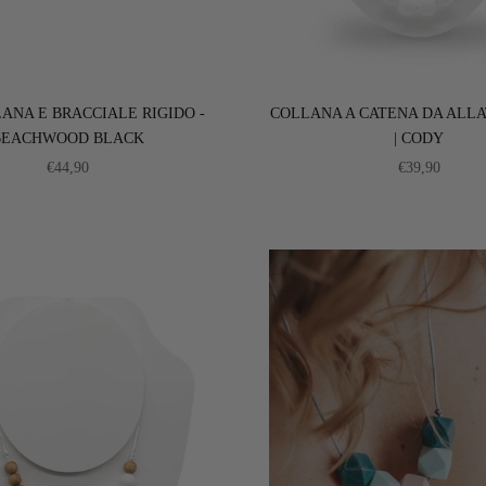
ANA E BRACCIALE RIGIDO -
COLLANA A CATENA DA ALL
BEACHWOOD BLACK
| CODY
PREZZO SCONTATO
PREZZO SC
€44,90
€39,90