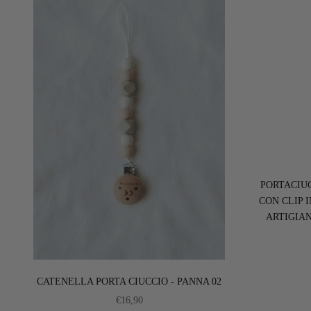
PORTACIU
CON CLIP 
ARTIGIA
CATENELLA PORTA CIUCCIO - PANNA 02
PREZZO SCONTATO
€16,90