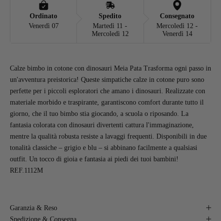
Ordinato
Spedito
Consegnato
Venerdì 07
Martedì 11 -
Mercoledì 12 -
Mercoledì 12
Venerdì 14
Calze bimbo in cotone con dinosauri Meia Pata Trasforma ogni passo in
un'avventura preistorica! Queste simpatiche calze in cotone puro sono
perfette per i piccoli esploratori che amano i dinosauri. Realizzate con
materiale morbido e traspirante, garantiscono comfort durante tutto il
giorno, che il tuo bimbo stia giocando, a scuola o riposando. La
fantasia colorata con dinosauri divertenti cattura l'immaginazione,
mentre la qualità robusta resiste a lavaggi frequenti. Disponibili in due
tonalità classiche – grigio e blu – si abbinano facilmente a qualsiasi
outfit. Un tocco di gioia e fantasia ai piedi dei tuoi bambini!
REF.1112M
Garanzia & Reso
Spedizione & Consegna