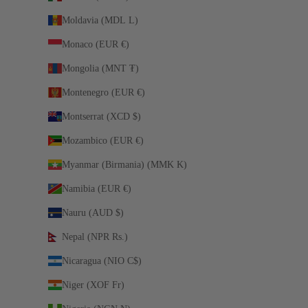
Moldavia (MDL L)
Monaco (EUR €)
Mongolia (MNT ₮)
Montenegro (EUR €)
Montserrat (XCD $)
Mozambico (EUR €)
Myanmar (Birmania) (MMK K)
Namibia (EUR €)
Nauru (AUD $)
Nepal (NPR Rs.)
Nicaragua (NIO C$)
Niger (XOF Fr)