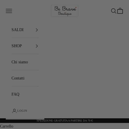
Vai al contenuto
Be Brave Boutique
Menù
Cerca
Carrell
SALDI
SHOP
Chi siamo
Contatti
FAQ
LOGIN
SPEDIZIONE GRATUITA A PARTIRE DA 70 €
Carrello