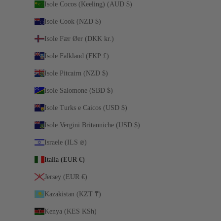
Isole Cocos (Keeling) (AUD $)
Isole Cook (NZD $)
Isole Fær Øer (DKK kr.)
Isole Falkland (FKP £)
Isole Pitcairn (NZD $)
Isole Salomone (SBD $)
Isole Turks e Caicos (USD $)
Isole Vergini Britanniche (USD $)
Israele (ILS ₪)
Italia (EUR €)
Jersey (EUR €)
Kazakistan (KZT ₸)
Kenya (KES KSh)