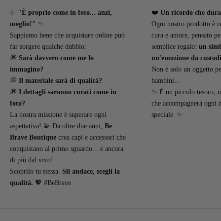
✨
"È proprio come in foto... anzi,
❤️
Un ricordo che dur
meglio!"
✨
Ogni nostro prodotto è r
Sappiamo bene che acquistare online può
cura e amore, pensato pe
far sorgere qualche dubbio:
semplice regalo:
un simb
💭
Sarà davvero come me lo
un'emozione da custodi
immagino?
Non è solo un oggetto per
💭
Il materiale sarà di qualità?
bambini…
💭
I dettagli saranno curati come in
✨ È un piccolo tesoro, u
foto?
che accompagnerà ogni
La nostra missione è superare ogni
speciale. ✨
aspettativa! 💫 Da oltre due anni,
Be
Brave Boutique
crea capi e accessori che
conquistano al primo sguardo... e ancora
di più dal vivo!
Scoprilo tu stessa.
Sii audace, scegli la
qualità.
💖 #BeBrave