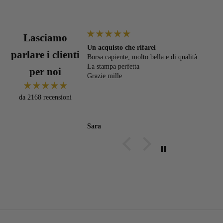
Lasciamo
Un acquisto che rifarei
P
parlare i clienti
onale
Borsa capiente, molto bella e di qualità
P
La stampa perfetta
per noi
Grazie mille
da 2168 recensioni
Sara