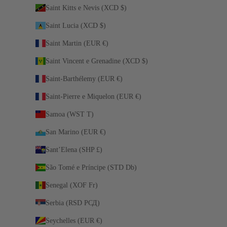
Saint Kitts e Nevis (XCD $)
Saint Lucia (XCD $)
Saint Martin (EUR €)
Saint Vincent e Grenadine (XCD $)
Saint-Barthélemy (EUR €)
Saint-Pierre e Miquelon (EUR €)
Samoa (WST T)
San Marino (EUR €)
Sant’Elena (SHP £)
São Tomé e Príncipe (STD Db)
Senegal (XOF Fr)
Serbia (RSD РСД)
Seychelles (EUR €)