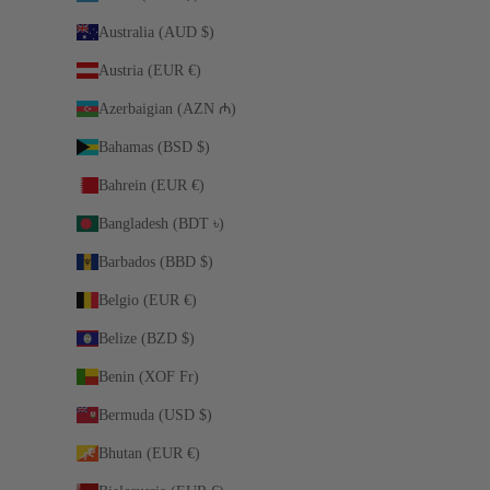
Australia (AUD $)
Austria (EUR €)
Azerbaigian (AZN ₼)
Bahamas (BSD $)
Bahrein (EUR €)
Bangladesh (BDT ৳)
Barbados (BBD $)
Belgio (EUR €)
Belize (BZD $)
Benin (XOF Fr)
Bermuda (USD $)
Bhutan (EUR €)