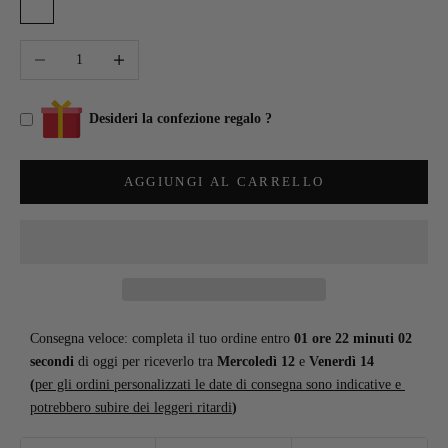
GRIGIO
BLU
Diminuisci quantità
Aumenta quantità
Desideri la confezione regalo ?
AGGIUNGI AL CARRELLO
Consegna veloce: completa il tuo ordine entro 
01 ore 22 minuti 01 
secondi
 di oggi per riceverlo tra 
Mercoledì 12
 e 
Venerdì 14
(
per gli ordini personalizzati le date di consegna sono indicative e 
potrebbero subire dei leggeri ritardi
)