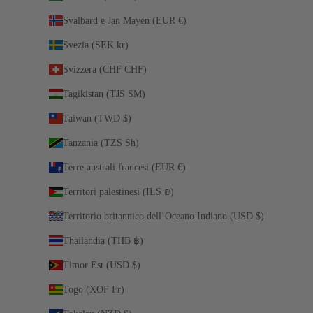
Svalbard e Jan Mayen (EUR €)
Svezia (SEK kr)
Svizzera (CHF CHF)
Tagikistan (TJS ЅМ)
Taiwan (TWD $)
Tanzania (TZS Sh)
Terre australi francesi (EUR €)
Territori palestinesi (ILS ₪)
Territorio britannico dell’Oceano Indiano (USD $)
Thailandia (THB ฿)
Timor Est (USD $)
Togo (XOF Fr)