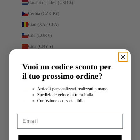
Caraibi olandesi (USD $)
Cechia (CZK Kč)
Ciad (XAF CFA)
Cile (EUR €)
Cina (CNY ¥)
Cipro (EUR €)
Vuoi un codice sconto per
Città del Vaticano (EUR €)
il tuo prossimo ordine?
Colombia (EUR €)
Articoli personalizzati realizzati a mano
Comore (KMF Fr)
Spedizione veloce in tutta Italia
Confezione eco-sostenibile
Congo - Kinshasa (CDF Fr)
Congo-Brazzaville (XAF CFA)
Email
Corea del Sud (KRW ₩)
Costa Rica (CRC ₡)