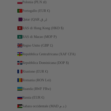
Polonia (PLN zł)
Portogallo (EUR €)
Qatar (QAR ر.ق)
RAS di Hong Kong (HKD $)
RAS di Macao (MOP P)
Regno Unito (GBP £)
Repubblica Centrafricana (XAF CFA)
Repubblica Dominicana (DOP $)
Riunione (EUR €)
Romania (RON Lei)
Ruanda (RWF FRw)
Russia (EUR €)
Sahara occidentale (MAD د.م.)