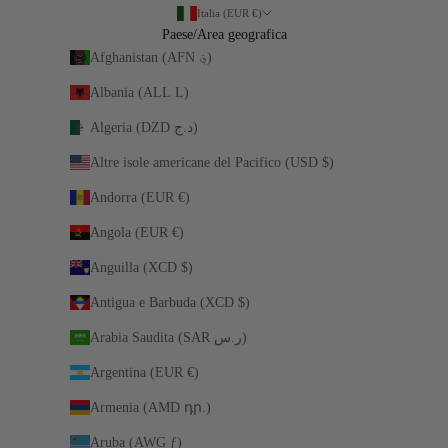
Italia (EUR €)
Paese/Area geografica
Afghanistan (AFN ؋)
Albania (ALL L)
Algeria (DZD د.ج)
Altre isole americane del Pacifico (USD $)
Andorra (EUR €)
Angola (EUR €)
Anguilla (XCD $)
Antigua e Barbuda (XCD $)
Arabia Saudita (SAR ر.س)
Argentina (EUR €)
Armenia (AMD դր.)
Aruba (AWG ƒ)