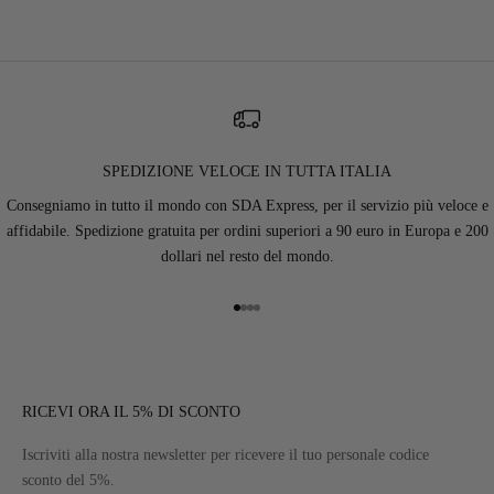
SPEDIZIONE VELOCE IN TUTTA ITALIA
Consegniamo in tutto il mondo con SDA Express, per il servizio più veloce e
affidabile. Spedizione gratuita per ordini superiori a 90 euro in Europa e 200
dollari nel resto del mondo.
Vai all'articolo 1
Vai all'articolo 2
Vai all'articolo 3
Vai all'articolo 4
RICEVI ORA IL 5% DI SCONTO
Iscriviti alla nostra newsletter per ricevere il tuo personale codice
sconto del 5%.