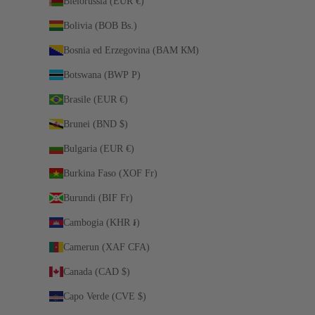
Bielorussia (EUR €)
Bolivia (BOB Bs.)
Bosnia ed Erzegovina (BAM КМ)
Botswana (BWP P)
Brasile (EUR €)
Brunei (BND $)
Bulgaria (EUR €)
Burkina Faso (XOF Fr)
Burundi (BIF Fr)
Cambogia (KHR ៛)
Camerun (XAF CFA)
Canada (CAD $)
Capo Verde (CVE $)