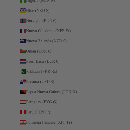
Nigeria (NGN ₦)
Niue (NZD $)
Norvegia (EUR €)
Nuova Caledonia (XPF Fr)
Nuova Zelanda (NZD $)
Oman (EUR €)
Paesi Bassi (EUR €)
Pakistan (PKR ₨)
Panamá (USD $)
Papua Nuova Guinea (PGK K)
Paraguay (PYG ₲)
Perù (PEN S/)
Polinesia francese (XPF Fr)