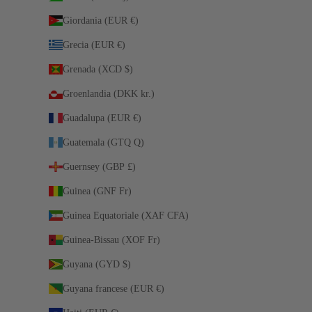
Giordania (EUR €)
Grecia (EUR €)
Grenada (XCD $)
Groenlandia (DKK kr.)
Guadalupa (EUR €)
Guatemala (GTQ Q)
Guernsey (GBP £)
Guinea (GNF Fr)
Guinea Equatoriale (XAF CFA)
Guinea-Bissau (XOF Fr)
Guyana (GYD $)
Guyana francese (EUR €)