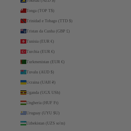
Tokelau (NZD $)
Tonga (TOP T$)
Trinidad e Tobago (TTD $)
Tristan da Cunha (GBP £)
Tunisia (EUR €)
Turchia (EUR €)
Turkmenistan (EUR €)
Tuvalu (AUD $)
Ucraina (UAH ₴)
Uganda (UGX USh)
Ungheria (HUF Ft)
Uruguay (UYU $U)
Uzbekistan (UZS so'm)