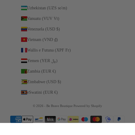
Uzbekistan (UZS so'm)
Vanuatu (VUV Vt)
Venezuela (USD $)
Vietnam (VND ₫)
Wallis e Futuna (XPF Fr)
Yemen (YER ﷼)
Zambia (EUR €)
Zimbabwe (USD $)
eSwatini (EUR €)
© 2026 - Be Brave Boutique Powered by Shopify