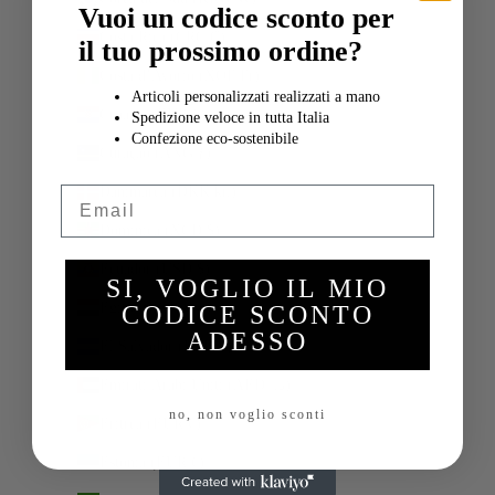
Vuoi un codice sconto per
Costa Rica (CRC ₡)
il tuo prossimo ordine?
Costa d’Avorio (XOF Fr)
Articoli personalizzati realizzati a mano
Croazia (EUR €)
Spedizione veloce in tutta Italia
Confezione eco-sostenibile
Curaçao (ANG ƒ)
Email
Danimarca (DKK kr.)
Dominica (XCD $)
Ecuador (USD $)
SI, VOGLIO IL MIO
Egitto (EGP ج.م)
CODICE SCONTO
ADESSO
El Salvador (USD $)
Emirati Arabi Uniti (AED د.إ)
no, non voglio sconti
Eritrea (EUR €)
Estonia (EUR €)