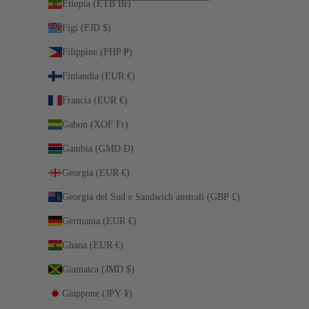
Etiopia (ETB Br)
Figi (FJD $)
Filippine (PHP ₱)
Finlandia (EUR €)
Francia (EUR €)
Gabon (XOF Fr)
Gambia (GMD D)
Georgia (EUR €)
Georgia del Sud e Sandwich australi (GBP £)
Germania (EUR €)
Ghana (EUR €)
Giamaica (JMD $)
Giappone (JPY ¥)