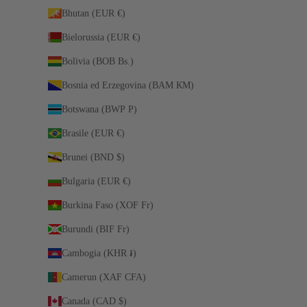
Bhutan (EUR €)
Bielorussia (EUR €)
Bolivia (BOB Bs.)
Bosnia ed Erzegovina (BAM КМ)
Botswana (BWP P)
Brasile (EUR €)
Brunei (BND $)
Bulgaria (EUR €)
Burkina Faso (XOF Fr)
Burundi (BIF Fr)
Cambogia (KHR ៛)
Camerun (XAF CFA)
Canada (CAD $)