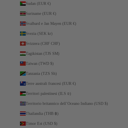
Sudan (EUR €)
Suriname (EUR €)
Svalbard e Jan Mayen (EUR €)
Svezia (SEK kr)
Svizzera (CHF CHF)
Tagikistan (TJS ЅМ)
Taiwan (TWD $)
Tanzania (TZS Sh)
Terre australi francesi (EUR €)
Territori palestinesi (ILS ₪)
Territorio britannico dell’Oceano Indiano (USD $)
Thailandia (THB ฿)
Timor Est (USD $)