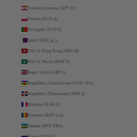
Polinesia francese (XPF Fr)
Polonia (PLN zł)
Portogallo (EUR €)
Qatar (QAR ر.ق)
RAS di Hong Kong (HKD $)
RAS di Macao (MOP P)
Regno Unito (GBP £)
Repubblica Centrafricana (XAF CFA)
Repubblica Dominicana (DOP $)
Riunione (EUR €)
Romania (RON Lei)
Ruanda (RWF FRw)
Russia (EUR €)