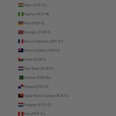
Niger (XOF Fr)
Nigeria (NGN ₦)
Niue (NZD $)
Norvegia (EUR €)
Nuova Caledonia (XPF Fr)
Nuova Zelanda (NZD $)
Oman (EUR €)
Paesi Bassi (EUR €)
Pakistan (PKR ₨)
Panamá (USD $)
Papua Nuova Guinea (PGK K)
Paraguay (PYG ₲)
Perù (PEN S/)