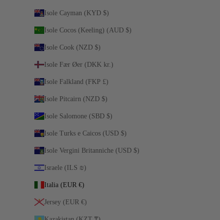
Isole Cayman (KYD $)
Isole Cocos (Keeling) (AUD $)
Isole Cook (NZD $)
Isole Fær Øer (DKK kr.)
Isole Falkland (FKP £)
Isole Pitcairn (NZD $)
Isole Salomone (SBD $)
Isole Turks e Caicos (USD $)
Isole Vergini Britanniche (USD $)
Israele (ILS ₪)
Italia (EUR €)
Jersey (EUR €)
Kazakistan (KZT ₸)