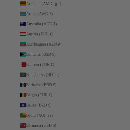
Armenia (AMD դր.)
Aruba (AWG ƒ)
Australia (AUD $)
Austria (EUR €)
Azerbaigian (AZN ₼)
Bahamas (BSD $)
Bahrein (EUR €)
Bangladesh (BDT ৳)
Barbados (BBD $)
Belgio (EUR €)
Belize (BZD $)
Benin (XOF Fr)
Bermuda (USD $)