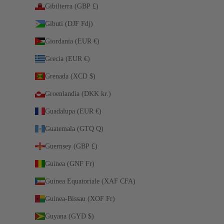
Gibilterra (GBP £)
Gibuti (DJF Fdj)
Giordania (EUR €)
Grecia (EUR €)
Grenada (XCD $)
Groenlandia (DKK kr.)
Guadalupa (EUR €)
Guatemala (GTQ Q)
Guernsey (GBP £)
Guinea (GNF Fr)
Guinea Equatoriale (XAF CFA)
Guinea-Bissau (XOF Fr)
Guyana (GYD $)