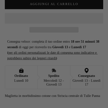
AGGIUNGI AL CARRELLO
Consegna veloce: completa il tuo ordine entro 
18 ore 51 minuti 37 
secondi
 di oggi per riceverlo tra 
Giovedì 13
 e 
Lunedì 17
(
per gli ordini personalizzati le date di consegna sono indicative e 
potrebbero subire dei leggeri ritardi
)
Ordinato
Spedito
Consegnato
Lunedì 10
Mercoledì 12 -
Giovedì 13 - Lunedì
Giovedì 13
17
Maglietta in morbidissimo cotone con Striscia centrale di Tulle Panna