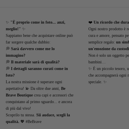
✨
"È proprio come in foto... anzi,
❤️
Un ricordo che dur
meglio!"
✨
Ogni nostro prodotto è r
Sappiamo bene che acquistare online può
cura e amore, pensato pe
far sorgere qualche dubbio:
semplice regalo:
un simb
💭
Sarà davvero come me lo
un'emozione da custodi
immagino?
Non è solo un oggetto per
💭
Il materiale sarà di qualità?
bambini…
💭
I dettagli saranno curati come in
✨ È un piccolo tesoro, u
foto?
che accompagnerà ogni
La nostra missione è superare ogni
speciale. ✨
aspettativa! 💫 Da oltre due anni,
Be
Brave Boutique
crea capi e accessori che
conquistano al primo sguardo... e ancora
di più dal vivo!
Scoprilo tu stessa.
Sii audace, scegli la
qualità.
💖 #BeBrave