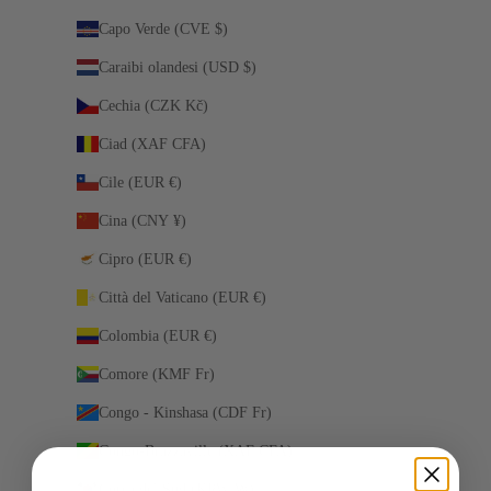
Capo Verde (CVE $)
Caraibi olandesi (USD $)
Cechia (CZK Kč)
Ciad (XAF CFA)
Cile (EUR €)
Cina (CNY ¥)
Cipro (EUR €)
Città del Vaticano (EUR €)
Colombia (EUR €)
Comore (KMF Fr)
Congo - Kinshasa (CDF Fr)
Congo-Brazzaville (XAF CFA)
Corea del Sud (KRW ₩)