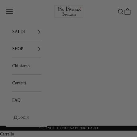
Vai al contenuto
Be Brave Boutique
Menù
Cerca
Carrell
SALDI
SHOP
Chi siamo
Contatti
FAQ
LOGIN
SPEDIZIONE GRATUITA A PARTIRE DA 70 €
Carrello