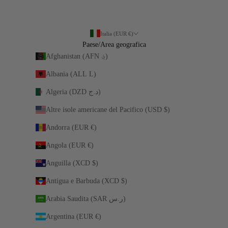
Italia (EUR €)
Paese/Area geografica
Afghanistan (AFN ؋)
Albania (ALL L)
Algeria (DZD د.ج)
Altre isole americane del Pacifico (USD $)
Andorra (EUR €)
Angola (EUR €)
Anguilla (XCD $)
Antigua e Barbuda (XCD $)
Arabia Saudita (SAR ر.س)
Argentina (EUR €)