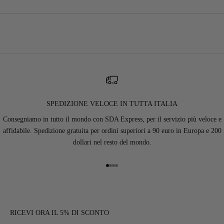
SPEDIZIONE VELOCE IN TUTTA ITALIA
Consegniamo in tutto il mondo con SDA Express, per il servizio più veloce e
affidabile. Spedizione gratuita per ordini superiori a 90 euro in Europa e 200
dollari nel resto del mondo.
Vai all'articolo 1
Vai all'articolo 2
Vai all'articolo 3
Vai all'articolo 4
RICEVI ORA IL 5% DI SCONTO